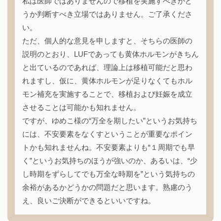
私は医師ではありませんので移植を実施すべきかど
うか判断すべき立場ではありません。ご了承くださ
い。
ただ、個人的な意見を申しますと、そちらの医師の
説明のとおり、LUFであっても黄体ホルモンがきちん
と出ているのであれば、理論上は移植可能だと思わ
れますし、仮に、黄体ホルモンが足りなくてもホル
モン補充を実施することで、移植および妊娠を成立
させることは可能かも知れません。
ですが、ゆめこ様の“万全を期したい”というお気持ち
には、不安要素をなくすということが重要なポイン
トかも知れませんね。不安要素よりも“１周期でも早
く”というお気持ちのほうが強いのか、あるいは、“少
し時期をずらしてでも万全な時期を”という気持ちの
余裕があるかどうかの問題だと思います。熟慮のう
え、良いご決断ができるといいですね。