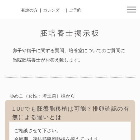
初診の方
カレンダー
ご予約
togg
胚培養士掲示板
卵子や精子に関する質問、培養室についてのご質問に
当院胚培養士がお答え致します。
ゆめこ（女性：埼玉県）様から
LUFでも胚盤胞移植は可能？排卵確認の有
無による違いとは
ご相談させて下さい。
今周期、凍結胚盤胞移植を控えています。