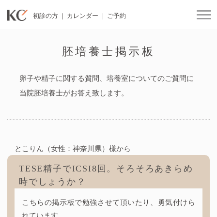
初診の方
カレンダー
ご予約
togg
胚培養士掲示板
卵子や精子に関する質問、培養室についてのご質問に
当院胚培養士がお答え致します。
とこりん（女性：神奈川県）様から
TESE精子でICSI8回。そろそろあきらめ
時でしょうか？
こちらの掲示板で勉強させて頂いたり、勇気付けら
れています。