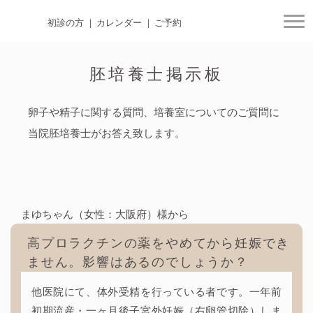
初診の方
カレンダー
ご予約
togg
胚培養士掲示板
卵子や精子に関する質問、培養室についてのご質問に
当院胚培養士がお答え致します。
まゆちゃん（女性：大阪府）様から
高プロラクチンの薬をやめてから妊娠でき
ません。影響はあるのでしょうか？
他医院にて、体外受精を行っている者です。一年前
初期流産・一ヶ月後子宮外妊娠（右卵管切除）しま