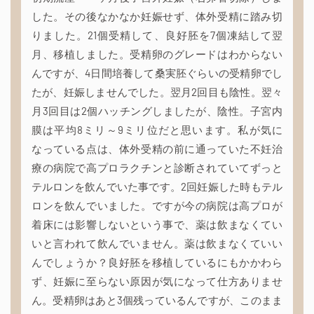
した。その後なかなか妊娠せず、体外受精に踏み切
りました。21個受精して、良好胚を7個凍結して翌
月、移植しました。受精卵のグレードはわからない
んですが、4日間培養して桑実胚ぐらいの受精卵でし
たが、妊娠しませんでした。翌月2回目も陰性。翌々
月3回目は2個ハッチングしましたが、陰性。子宮内
膜は平均8ミリ～9ミリ位だと思います。私が気に
なっている点は、体外受精の前に通っていた不妊治
療の病院で高プロラクチンと診断されていてずっと
テルロンを飲んでいた事です。2回妊娠した時もテル
ロンを飲んでいました。ですが今の病院は高プロが
着床には影響しないという事で、薬は飲まなくてい
いと言われて飲んでいません。薬は飲まなくていい
んでしょうか？良好胚を移植しているにもかかわら
ず、妊娠に至らない原因が気になって仕方ありませ
ん。受精卵はあと3個残っているんですが、このまま