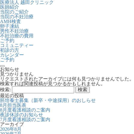
医療法人 越田クリニック
医師紹介
当院のご紹介
当院の不妊治療
AMH検査
卵子凍結
男性不妊治療
不妊治療の費用
ご予約
コミュニティー
初診の方
カレンダー
ご予約
toggle navigation
お知らせ
見つかりません
リクエストされたアーカイブには何も見つかりませんでした。
検索すれば関連投稿が見つかるかもしれません。
検索:
最近の投稿
胚培養士募集（新卒・中途採用）のおしらせ
8月担当医表
8月度看護相談のご案内
夜診休診のお知らせ
7月度看護相談のご案内
アーカイブ
2026年8月
2026年7月