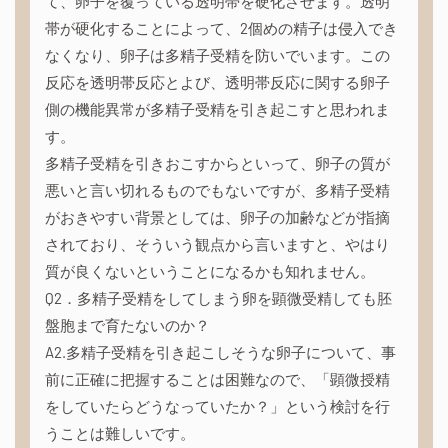
て、卵子を覆っている透明帯を硬化させます。透明
帯が硬化することによって、2個めの精子は侵入でき
なくなり、卵子は多精子受精を防いでいます。この
反応を透明帯反応とよび、透明帯反応に関する卵子
側の機能異常が多精子受精を引き起こすと思われま
す。
多精子受精を引きおこすからといって、卵子の質が
悪いと言い切れるものでもないですが、多精子受精
がおきやすい背景としては、卵子の加齢などが指摘
されており、そういう観点から言いますと、やはり
質が良くないということになるかも知れません。
Q2．多精子受精をしてしまう卵を顕微受精しても胚
盤胞まで育たないのか？
A2.多精子受精を引き起こしそうな卵子について、事
前に正確に把握することは困難なので、「顕微授精
をしていたらどうなっていたか？」という検討を行
うことは難しいです。