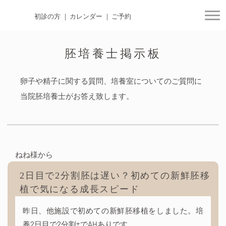
初診の方
カレンダー
ご予約
togg
胚培養士掲示板
卵子や精子に関する質問、培養室についてのご質問に
当院胚培養士がお答え致します。
ねね様から
2日目で2分割胚は遅い？初めての新鮮胚移
植で気になる成長スピード
昨日、他施設で初めての新鮮胚移植をしました。培
養2日目で2分割±でAHありです。