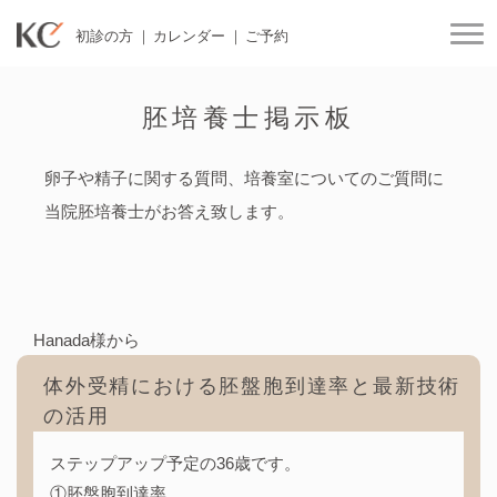
初診の方
カレンダー
ご予約
togg
胚培養士掲示板
卵子や精子に関する質問、培養室についてのご質問に
当院胚培養士がお答え致します。
Hanada様から
体外受精における胚盤胞到達率と最新技術
の活用
ステップアップ予定の36歳です。
①胚盤胞到達率