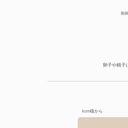
医
卵子や精子
kom様から