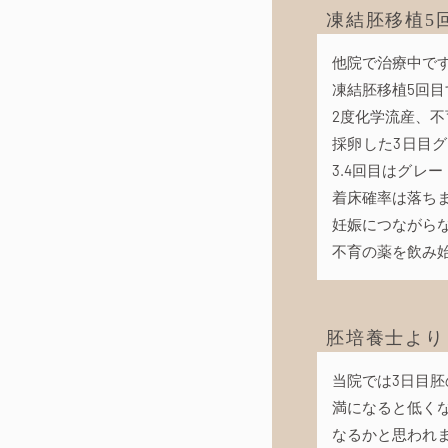
凍結胚移植5
他院で治療中で
凍結胚移植5回
2度化学流産、不
採卵した3日目グ
3.4回目はグレ
着床確率は落ち
妊娠につながら
不育の薬を飲み
胚培養士より
当院では3日目胚
満になると低く
なるかと思われ