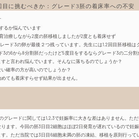
回目に挑むべきか：グレード3胚の着床率への不安
す
目するか悩んでいます
育治療しながら2度の胚移植しましたが2度とも着床せず
レード3の卵が最後２つ残っています。先生には1.2回目胚移植はグ
ード3の6から8分割胚だったけど5度目をするならグレード3の二分
ますと言われ悩んでいます。そんなに落ちるのでしょうか？
ない確率の方が高いのでしょうか？
始めても着床すらせず結果が出ません。
のグレードに関しては1,2,3で妊娠率に大きな差はありません。た
なります。今回の胚3日目2細胞はほぼ2日発育が遅れているので妊
ます。ただ当院では3日目6細胞未満の胚の凍結、移植を原則行って