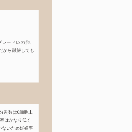
レード1.2の卵、
割だから融解しても
だ分割数は6細胞未
娠率はかなり低く
いないため妊娠率