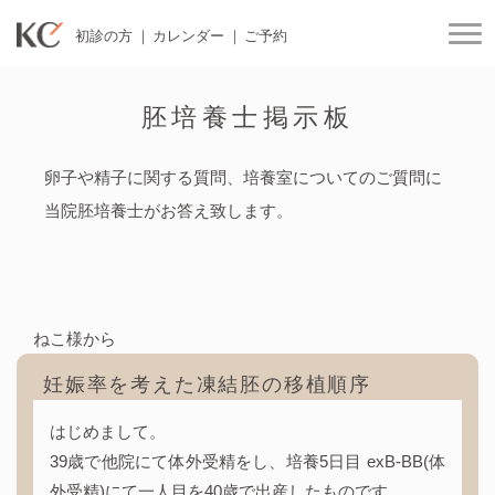
初診の方
カレンダー
ご予約
togg
胚培養士掲示板
卵子や精子に関する質問、培養室についてのご質問に
当院胚培養士がお答え致します。
ねこ様から
妊娠率を考えた凍結胚の移植順序
はじめまして。
39歳で他院にて体外受精をし、培養5日目 exB-BB(体
外受精)にて一人目を40歳で出産したものです。