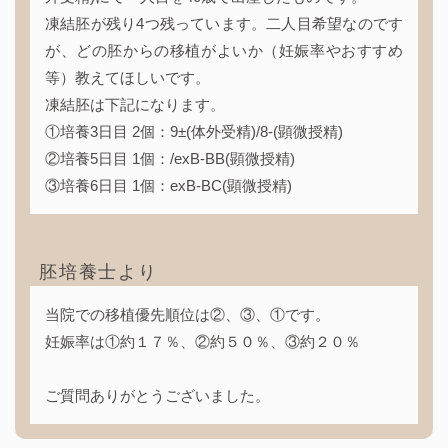
凍結胚が残り4つ残っています。二人目希望なのです
が、どの胚からの移植がよいか（妊娠率やおすすめ
等）教えてほしいです。
凍結胚は下記になります。
①培養3日目 2個：9±(体外受精)/8-(顕微授精)
②培養5日目 1個：/exB-BB(顕微授精)
③培養6日目 1個：exB-BC(顕微授精)
胚培養士より
当院での移植優先順位は②、③、①です。
妊娠率は①約１７％、②約５０％、③約２０％
ご質問ありがとうございました。