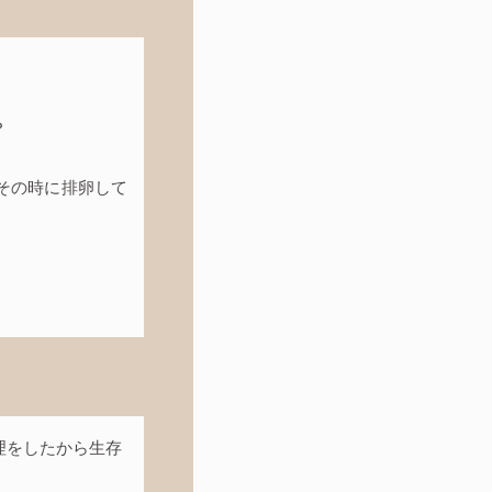
？
、その時に排卵して
理をしたから生存