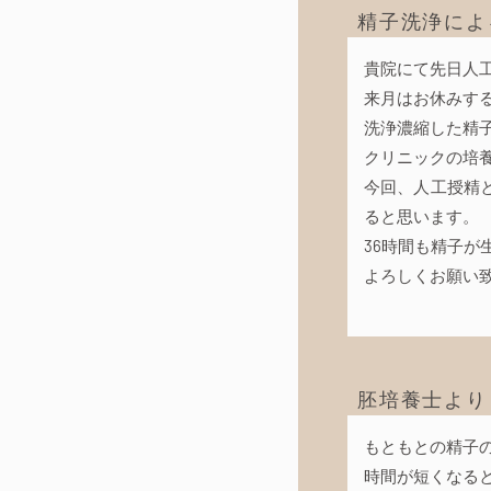
精子洗浄によ
貴院にて先日人
来月はお休みす
洗浄濃縮した精
クリニックの培
今回、人工授精と
ると思います。
36時間も精子
よろしくお願い
胚培養士より
もともとの精子
時間が短くなる