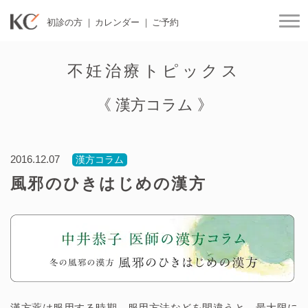
初診の方
カレンダー
ご予約
togg
不妊治療トピックス
《 漢方コラム 》
2016.12.07
漢方コラム
風邪のひきはじめの漢方
漢方薬は服用する時期、服用方法などを間違うと、最大限に