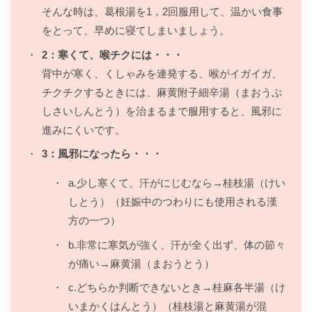
そんな時は、葛根湯を1，2回服用して、温かい食事
をとって、早めに寝てしまいましょう。
2：寒くて、喉チクには・・・
背中が寒く、くしゃみを連発する、喉がイガイガ、
チクチクするときには、麻黄附子細辛湯（まおうぶ
しさいしんとう）を治まるまで服用すると、風邪に
進みにくいです。
3：風邪になったら・・・
a.少し寒くて、汗がにじむなら→桂枝湯（けい
しとう）（妊娠中のつわりにも使用される漢
方の一つ）
b.非常に寒気が強く、汗が全く出ず、体の節々
が痛い→麻黄湯（まおうとう）
c.どちらか判断できないとき→桂麻各半湯（け
いまかくはんとう）（桂枝湯と麻黄湯が混