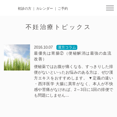
初診の方
カレンダー
ご予約
togg
不妊治療トピックス
2016.10.07
漢方コラム
最優先は胃腸②（便秘解消は最強の血流
改善）
便秘薬ではお腹が痛くなる、すっきりした排
便がないといったお悩みのある方は、ぜひ漢
方エキスをおすすめします。 ▼定義の違い
・西洋医学 大腸に異常がなく、本人が不快
感や苦痛がなければ、2～3日に1回の排便で
も問題にしません…