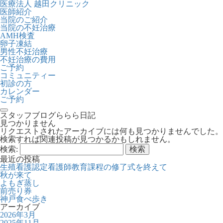
医療法人 越田クリニック
医師紹介
当院のご紹介
当院の不妊治療
AMH検査
卵子凍結
男性不妊治療
不妊治療の費用
ご予約
コミュニティー
初診の方
カレンダー
ご予約
toggle navigation
スタッフブログ
ららら日記
見つかりません
リクエストされたアーカイブには何も見つかりませんでした。
検索すれば関連投稿が見つかるかもしれません。
検索:
最近の投稿
生殖看護認定看護師教育課程の修了式を終えて
秋が来て
よもぎ蒸し
前売り券
神戸食べ歩き
アーカイブ
2026年3月
2025年11月